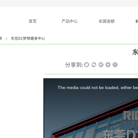
首页
产品中心
全国连锁
房
＞
东莞D1梦想健身中心
东
|
|
分享到: