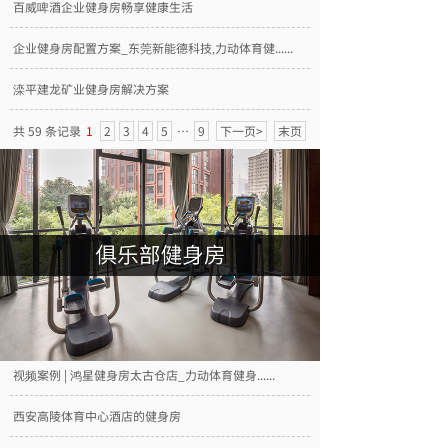
百威啤酒企业健身房畅享健康生活
企业健身房配置方案_东莞新能德科技,力动体育健......
滦平建龙矿业健身房解决方案
共 59 条记录
1
2
3
4
5
…
9
下一页>
末页
视频案例 | 鸿星健身房太古仓店_力动体育健身......
西安高陵体育中心酒店的健身房