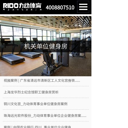
4008807510
视频案例 | 广东省清远市清新区工人文化宫撸铁......
上海龙华烈士纪念馆职工健身房赏析
铜川文化宫_力动体育事业单位健身房案例
珠海远光软件股份_力动体育事业单位企业健身房案......
案例 | 中国农业银行·四川_事业单位企业健身......