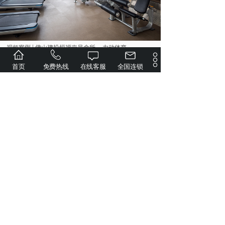
视频案例 | 佛山建投恒福壹号会所__力动体育......
首页
免费热线
在线客服
全国连锁
视频案例 | 精筑中海广佛大境健身殿堂，重塑高......
视频案例 | 天元・江山壹品健身新地标，赋能高......
长春龙湖·景粼天序地产会所健身房案例赏析
龙湖顺义·御湖境顶级会所健身房，开启奢华健身体......
地产会所健身房_珠海华发横琴湾一期健身房配置
珠海四季云山健身房
共 38 条记录
1
2
3
4
5
…
6
下一页>
末页