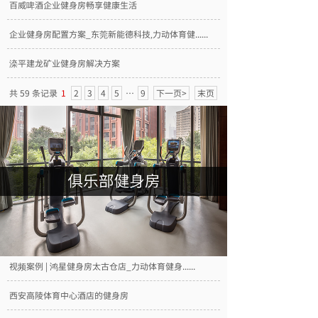
百威啤酒企业健身房畅享健康生活
企业健身房配置方案_东莞新能德科技,力动体育健......
滦平建龙矿业健身房解决方案
共 59 条记录
1
2
3
4
5
…
9
下一页>
末页
视频案例 | 鸿星健身房太古仓店_力动体育健身......
西安高陵体育中心酒店的健身房