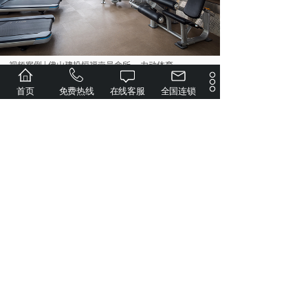
视频案例 | 佛山建投恒福壹号会所__力动体育......
首页
免费热线
在线客服
全国连锁
视频案例 | 精筑中海广佛大境健身殿堂，重塑高......
视频案例 | 天元・江山壹品健身新地标，赋能高......
长春龙湖·景粼天序地产会所健身房案例赏析
龙湖顺义·御湖境顶级会所健身房，开启奢华健身体......
地产会所健身房_珠海华发横琴湾一期健身房配置
珠海四季云山健身房
共 38 条记录
1
2
3
4
5
…
6
下一页>
末页