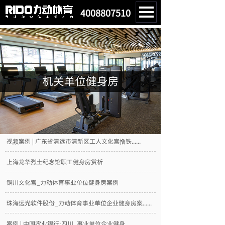
4008807510
视频案例 | 广东省清远市清新区工人文化宫撸铁......
上海龙华烈士纪念馆职工健身房赏析
铜川文化宫_力动体育事业单位健身房案例
珠海远光软件股份_力动体育事业单位企业健身房案......
案例 | 中国农业银行·四川_事业单位企业健身......