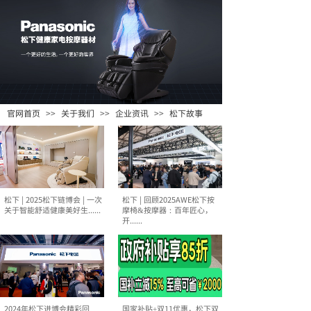
官网首页
>>
关于我们
>>
企业资讯
>>
松下故事
松下 | 2025松下链博会 | 一次
松下 | 回顾2025AWE松下按
关于智能舒适健康美好生......
摩椅&按摩器：百年匠心，
开......
2024年松下进博会精彩回
国家补贴+双11优惠，松下双