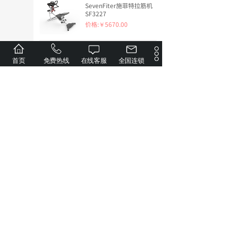
SevenFiter施菲特拉筋机
SF3227
价格:
￥5670.00
RIDO力动力量训练套件
首页
免费热线
在线客服
全国连锁
TD30+TD35+TD20+RD300
价格:
￥9900.00
RIDO力动智能磁控椭圆机
E6
价格:
￥9952.00
力动 RIDO 商用卧式健身
车（15.6寸触摸显示屏）
R7E
价格:
￥27800.00
力动 RIDO 商用立式健身
车（15.6寸触摸显示屏）
U7E
价格:
￥25500.00
广州力动健康科技有限公司官网
版权所有
粤ICP备09073491号-7
站点地图
力动 RIDO 商用立式健身
粤公网安备 44010602001936号