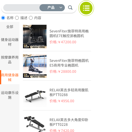
产品
名称
描述
内容
全部
SevenFiter施菲特商用椭
圆机E7E触控屏椭圆机
健身运动器
价格:
￥47200.00
材
按摩康养用
SevenFiter施菲特椭圆机
品
E5商用专业椭圆机
价格:
￥28800.00
商用健身器
械
RELAX英吉多轻商用腹肌
运动康乐设
板PTT0288
施
价格:
￥4956.00
RELAX英吉多大角度仰卧
板PTT0228
价格:
￥7420.00