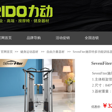
官网首页
品牌导购
活动促销
全国连锁
>>
>>
>>
官网首页
健身运动器材
自由力量器材
SevenFiter施菲特多功能训练器
SevenF
SevenFiter
施
1.主体框架管
2.尺寸：840*
3.器材重量：2
￥32
优惠价: