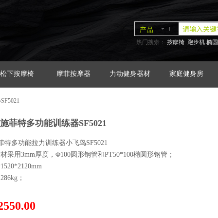
产品
热门搜索：
按摩椅
跑步机
椭圆
松下按摩椅
摩菲按摩器
力动健身器材
家庭健身房
SF5021
iter施菲特多功能训练器SF5021
菲特多功能拉力训练器小飞鸟SF5021
材采用3mm厚度，Φ100圆形钢管和PT50*100椭圆形钢管；
1520*2120mm
86kg；
550.00