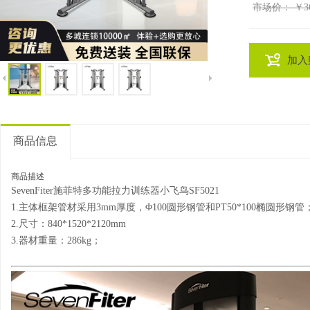
市场价：
￥36
加入
商品信息
商品描述
SevenFiter
施菲特多功能拉力训练器小飞鸟SF5021
1.主体框架管材采用3mm厚度，Φ100圆形钢管和PT50*100椭圆形钢管
2.尺寸：840*1520*2120mm
3.器材重量：286kg；