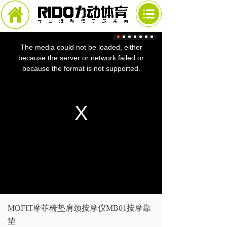
This
is
a
The media could not be loaded, either
modal
window.
because the server or network failed or
because the format is not supported.
MOFIT摩菲椅垫肩颈按摩仪MB01按摩靠
垫