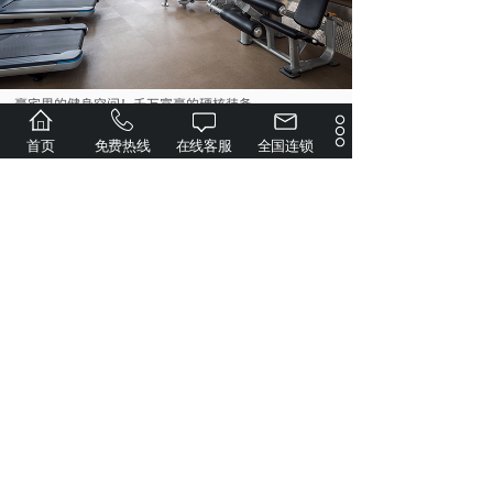
豪宅里的健身空间！千万富豪的硬核装备
首页
免费热线
在线客服
全国连锁
视频案例 | 佛山建投恒福壹号会所__力动体育......
视频案例 | 精筑中海广佛大境健身殿堂，重塑高......
视频案例 | 天元・江山壹品健身新地标，赋能高......
长春龙湖·景粼天序地产会所健身房案例赏析
龙湖顺义·御湖境顶级会所健身房，开启奢华健身体......
地产会所健身房_珠海华发横琴湾一期健身房配置
共 40 条记录
1
2
3
4
5
…
6
下一页>
末页