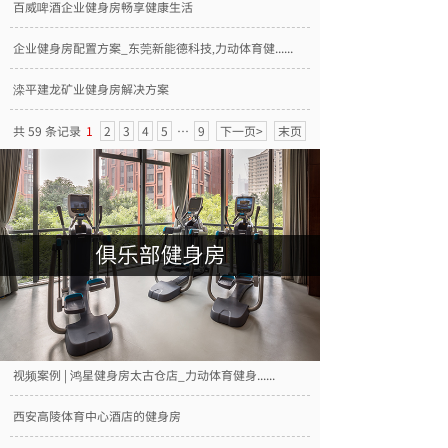
百威啤酒企业健身房畅享健康生活
企业健身房配置方案_东莞新能德科技,力动体育健......
滦平建龙矿业健身房解决方案
共 59 条记录
1
2
3
4
5
…
9
下一页>
末页
视频案例 | 鸿星健身房太古仓店_力动体育健身......
西安高陵体育中心酒店的健身房