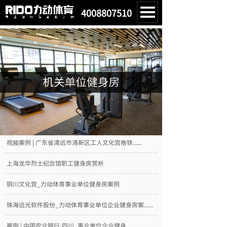
4008807510
视频案例 | 广东省清远市清新区工人文化宫撸铁......
上海龙华烈士纪念馆职工健身房赏析
铜川文化宫_力动体育事业单位健身房案例
珠海远光软件股份_力动体育事业单位企业健身房案......
案例 | 中国农业银行·四川_事业单位企业健身......